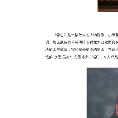
《静思》是一幅放大的人物肖像，小碎
调，脸庞肤色的单纯明暗映衬尤为自然而真
块的水墨笔法，宛如晕晕染染的墨水，在宣
笔的“水墨渲染”中尤显得大方端庄，令人怦