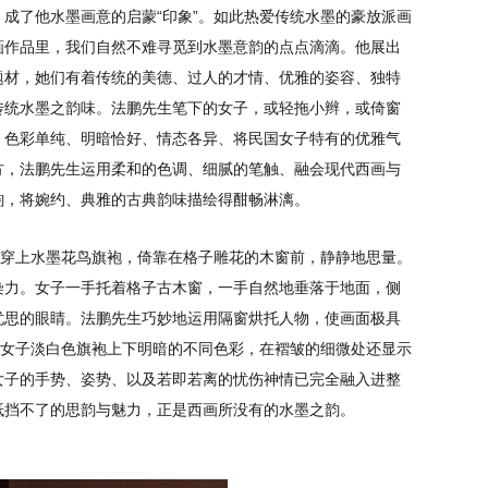
成了他水墨画意的启蒙“印象”。如此热爱传统水墨的豪放派画
画作品里，我们自然不难寻觅到水墨意韵的点点滴滴。他展出
题材，她们有着传统的美德、过人的才情、优雅的姿容、独特
传统水墨之韵味。法鹏先生笔下的女子，或轻拖小辫，或倚窗
、色彩单纯、明暗恰好、情态各异、将民国女子特有的优雅气
方，法鹏先生运用柔和的色调、细腻的笔触、融会现代西画与
韵，将婉约、典雅的古典韵味描绘得酣畅淋漓。
，穿上水墨花鸟旗袍，倚靠在格子雕花的木窗前，静静地思量。
染力。女子一手托着格子古木窗，一手自然地垂落于地面，侧
忧思的眼睛。法鹏先生巧妙地运用隔窗烘托人物，使画面极具
衬女子淡白色旗袍上下明暗的不同色彩，在褶皱的细微处还显示
女子的手势、姿势、以及若即若离的忧伤神情已完全融入进整
抵挡不了的思韵与魅力，正是西画所没有的水墨之韵。