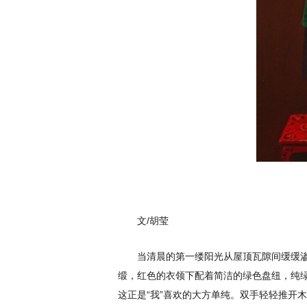
文/胡莹
当清晨的第一缕阳光从屋顶瓦隙间缓缓渗
缎，红色的衣领下配着简洁的绿色盘纽，纯
这正是“我”喜欢的大方单纯。双手轻轻推开