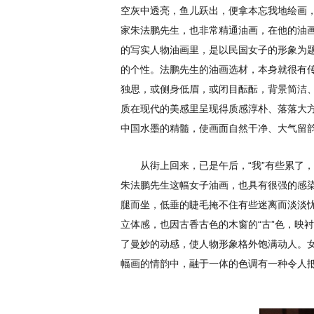
空灰中透亮，鱼儿跃出，便拿本忘我地绘画，
家朱法鹏先生，也非常精通油画，在他的油
的写实人物油画里，是以民国女子的形象为
的个性。法鹏先生的油画选材，本身就很有
独思，或侧身低眉，或闭目酝酝，背景简洁
质在现代的美感里呈现得质感淳朴、落落大
中国水墨的精髓，使画面自然干净、大气留
从街上回来，已是午后，“我”有些累了
朱法鹏先生这幅女子油画，也具有很强的感
腿而坐，低垂的睫毛掩不住有些迷离而淡淡
立体感，也因古香古色的木窗的“古”色，映
了曼妙的动感，使人物形象格外饱满动人。
幅画的情韵中，融于一体的色调有一种令人