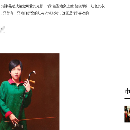
渐渐晃动成清澈可爱的光影，“我”轻盈地穿上整洁的绸缎，红色的衣
只留有一只袖口折叠的红与衣领映衬，这正是“我”喜欢的...
品