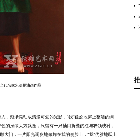
当代名家朱法鹏油画作品
入，渐渐晃动成清澈可爱的光影，“我”轻盈地穿上整洁的绸
绿色的身缎大方飘逸，只留有一只袖口折叠的红与衣领映衬，
木雕大门，一片阳光调皮地倾舞在我的侧脸上，“我”优雅地跃上