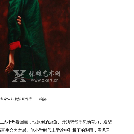
名家朱法鹏油画作品——燕姿
鹏先生从小热爱国画，他原创的游鱼、丹顶鹤笔墨流畅有力、造型
极富生命力之感。他小学时代上学途中孔桥下的避雨，看见天