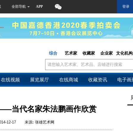
藏
全部导航
APP
登录
综合
艺术家
收藏家
企业家
文化机构
在线视频
展览展厅
在线商城
收藏资讯
电子画
——当代名家朱法鹏画作欣赏
014-12-17
来源
:
张雄艺术网