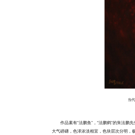
当代
作品素有“法鹏鱼”，“法鹏鹤”的朱法
大气磅礴，色泽浓淡相宜，色块层次分明，