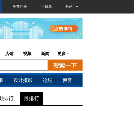
免费注册
手机版
分站
店铺
视频
新闻
更多
册
设计摄影
论坛
博客
周排行
月排行