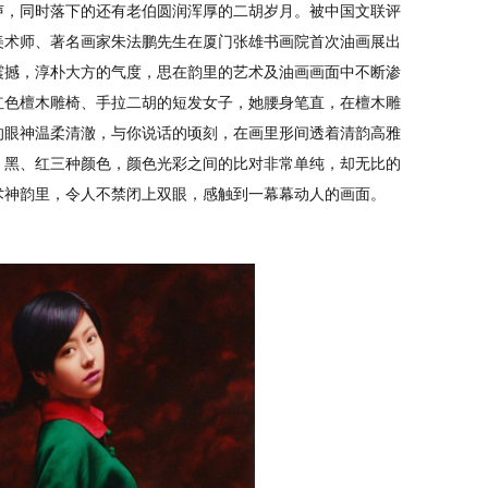
声，同时落下的还有老伯圆润浑厚的二胡岁月。被中国文联评
美术师、著名画家朱法鹏先生在厦门张雄书画院首次油画展出
震撼，淳朴大方的气度，思在韵里的艺术及油画画面中不断渗
红色檀木雕椅、手拉二胡的短发女子，她腰身笔直，在檀木雕
的眼神温柔清澈，与你说话的顷刻，在画里形间透着清韵高雅
、黑、红三种颜色，颜色光彩之间的比对非常单纯，却无比的
术神韵里，令人不禁闭上双眼，感触到一幕幕动人的画面。